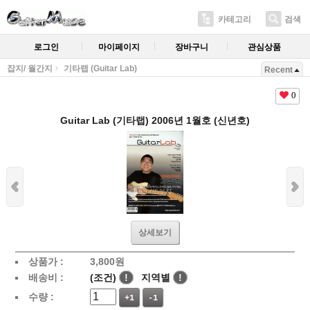
카테고리
검색
로그인
마이페이지
장바구니
관심상품
잡지/ 월간지
기타랩 (Guitar Lab)
Recent
0
Guitar Lab (기타랩) 2006년 1월호 (신년호)
상세보기
상품가 :
3,800
원
배송비 :
(조건)
!
지역별
!
수량 :
+1
-1