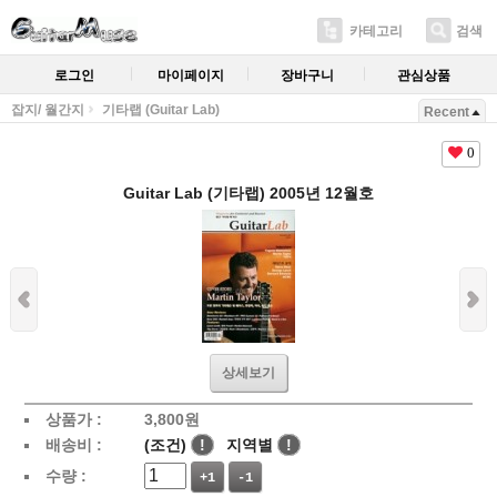
카테고리
검색
로그인
마이페이지
장바구니
관심상품
잡지/ 월간지
기타랩 (Guitar Lab)
Recent
0
Guitar Lab (기타랩) 2005년 12월호
상세보기
상품가 :
3,800
원
배송비 :
(조건)
!
지역별
!
수량 :
+1
-1