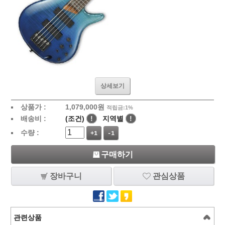
상세보기
상품가 :
1,079,000
원
적립금:1%
배송비 :
(조건)
!
지역별
!
수량 :
+1
-1
구매하기
장바구니
관심상품
관련상품