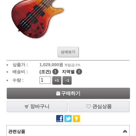
상세보기
상품가 :
1,029,000
원
적립금:1%
배송비 :
(조건)
!
지역별
!
수량 :
+1
-1
구매하기
장바구니
관심상품
관련상품