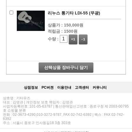
리누스 통기타 LDI-55 (무광)
상품가 :
150,000원
적립금 :
1500원
수량 :
+1
-1
선택상품 장바구니 담기
상점정보
PC버젼
이용안내
고객센터
커뮤니티
상호명 : 기타뮤즈
대표 : 김명관 | 개인정보 보호 책임자 : 김명관
사업자등록번호 :101-05-63787 | 통신판매업신고번호 : 종로구청 제 2003-00795
호 쇼핑몰 분류
전화 : 02-3673-4290,010-3272-9787, FAX 02-742-6392 | 팩스 : FAX 02-742-
6392
주소 : 서울시 종로구 인사동길18 3층 303호