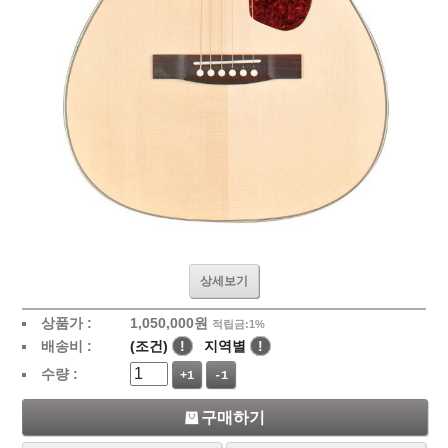
상세보기
상품가 :
1,050,000
원
적립금:1%
배송비 :
(조건)
!
지역별
!
수량 :
+1
-1
구매하기