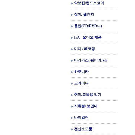
악보집/밴드스코어
잡지/ 월간지
음반(CD/DVD/...)
P/A - 오디오 제품
미디 / 레코딩
마라카스, 쉐이커, etc
하모니카
오카리나
취미/교육용 악기
지휘봉/ 보면대
바이얼린
전산소모품