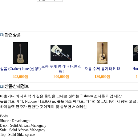
오봉 수제 통기타 F-20 신
성음 (Crafter) June (신형!)
오봉 수제 통기타 F-18
Ho
형!
298,000
원
200,000
원
180,000
원
1
마호가니 바디 & 넉의 깊은 울림을 그대로 전하는 Fishman 소니톤 픽업 내장
올솔리드 바디, Nubone 너트&새들, 톨토이즈 픽가드, 다다리오 EXP16이 세팅된 고급
하이플렛 연주가 편안한 컷어웨이 및 풍부한 서스테인
Body
Shape : Dreadnaught
Back : Solid African Mahogany
Side : Solid African Mahogany
Top : Solid Sitka spruce