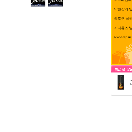
낙원상가 
종로구 낙원동
기타뮤즈 빌
www.esp.ne.
G
1