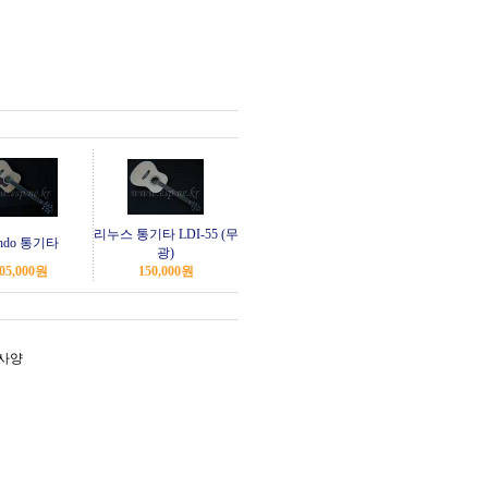
리누스 통기타 LDI-55 (무
ndo 통기타
광)
05,000
원
150,000
원
 사양