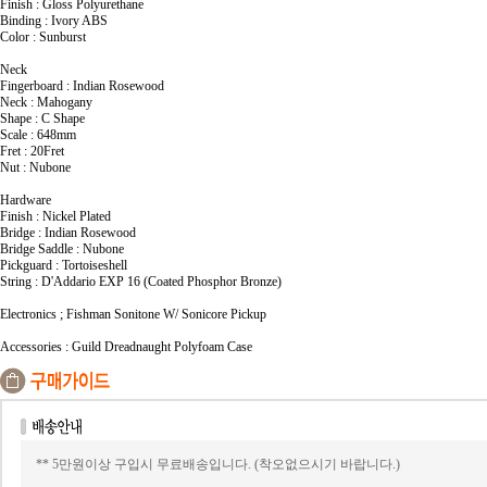
Finish : Gloss Polyurethane
Binding : Ivory ABS
Color : Sunburst
Neck
Fingerboard : Indian Rosewood
Neck : Mahogany
Shape : C Shape
Scale : 648mm
Fret : 20Fret
Nut : Nubone
Hardware
Finish : Nickel Plated
Bridge : Indian Rosewood
Bridge Saddle : Nubone
Pickguard : Tortoiseshell
String : D'Addario EXP 16 (Coated Phosphor Bronze)
Electronics ; Fishman Sonitone W/ Sonicore Pickup
Accessories : Guild Dreadnaught Polyfoam Case
** 5만원이상 구입시 무료배송입니다. (착오없으시기 바랍니다.)