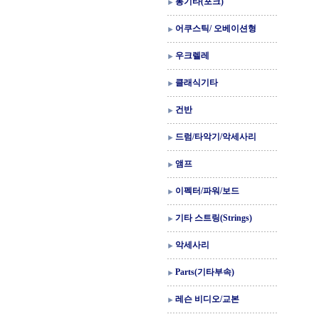
통기타(포크)
어쿠스틱/ 오베이션형
우크렐레
클래식기타
건반
드럼/타악기/악세사리
앰프
이펙터/파워/보드
기타 스트링(Strings)
악세사리
Parts(기타부속)
레슨 비디오/교본