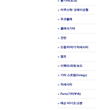
통기타(포크)
어쿠스틱/ 오베이션형
우크렐레
클래식기타
건반
드럼/타악기/악세사리
앰프
이펙터/파워/보드
기타 스트링(Strings)
악세사리
Parts(기타부속)
레슨 비디오/교본