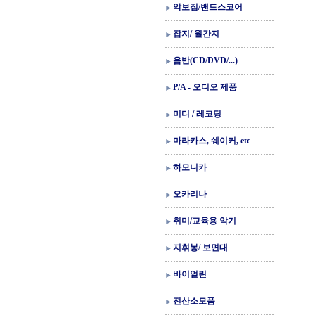
악보집/밴드스코어
잡지/ 월간지
음반(CD/DVD/...)
P/A - 오디오 제품
미디 / 레코딩
마라카스, 쉐이커, etc
하모니카
오카리나
취미/교육용 악기
지휘봉/ 보면대
바이얼린
전산소모품