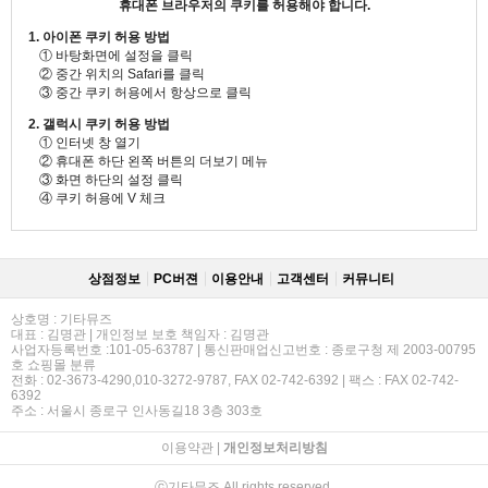
휴대폰 브라우저의 쿠키를 허용해야 합니다.
1. 아이폰 쿠키 허용 방법
① 바탕화면에 설정을 클릭
② 중간 위치의 Safari를 클릭
③ 중간 쿠키 허용에서 항상으로 클릭
2. 갤럭시 쿠키 허용 방법
① 인터넷 창 열기
② 휴대폰 하단 왼쪽 버튼의 더보기 메뉴
③ 화면 하단의 설정 클릭
④ 쿠키 허용에 V 체크
상점정보
PC버젼
이용안내
고객센터
커뮤니티
상호명 : 기타뮤즈
대표 : 김명관 | 개인정보 보호 책임자 : 김명관
사업자등록번호 :101-05-63787 | 통신판매업신고번호 : 종로구청 제 2003-00795
호 쇼핑몰 분류
전화 : 02-3673-4290,010-3272-9787, FAX 02-742-6392 | 팩스 : FAX 02-742-
6392
주소 : 서울시 종로구 인사동길18 3층 303호
이용약관
|
개인정보처리방침
ⓒ기타뮤즈 All rights reserved.